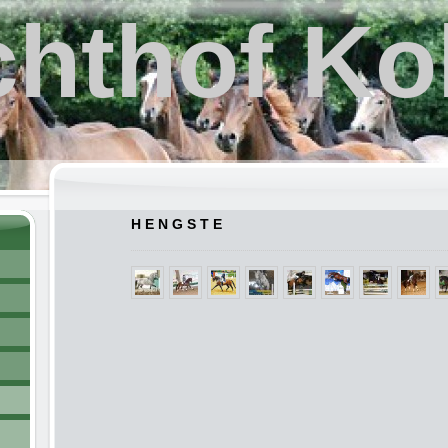
hthof Ko
H E N G S T E